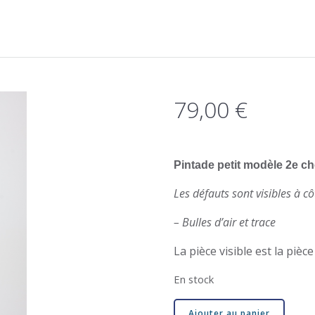
79,00
€
Pintade petit modèle 2e 
Les défauts sont visibles à cô
– Bulles d’air et trace
La pièce visible est la pièc
En stock
quantité
Ajouter au panier