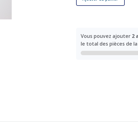
de
Pintade
petit
modèle
2e
Vous pouvez ajouter
2 
choix
le total des pièces de 
Rouge
moucheté
Blanc
n°594