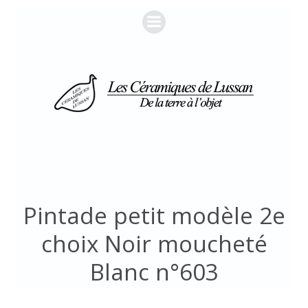
Aller
au
contenu
Pintade petit modèle 2e
choix Noir moucheté
Blanc n°603