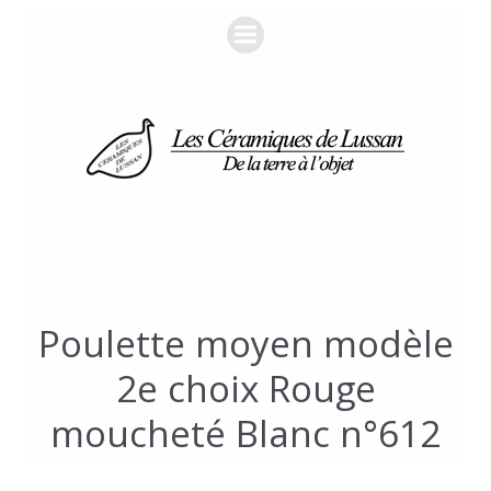
Aller
au
contenu
Poulette moyen modèle
2e choix Rouge
moucheté Blanc n°612