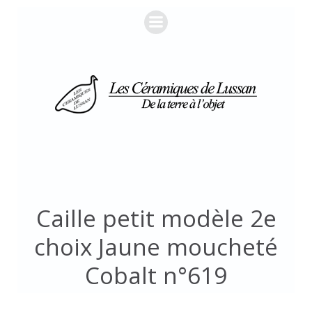
Aller
au
contenu
Caille petit modèle 2e
choix Jaune moucheté
Cobalt n°619