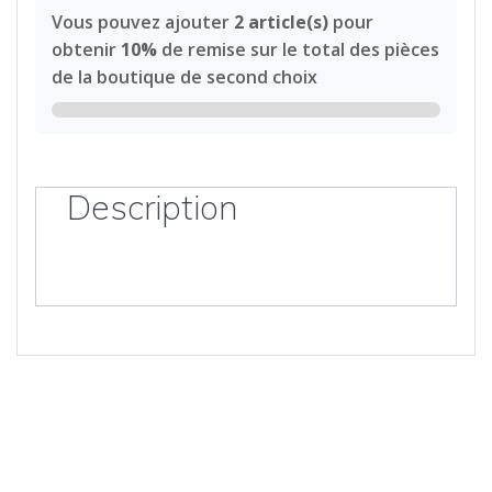
Vous pouvez ajouter
2 article(s)
pour
2e
obtenir
10%
de remise sur le total des pièces
choix
de la boutique de second choix
Jaune
moucheté
Cobalt
n°619
Description