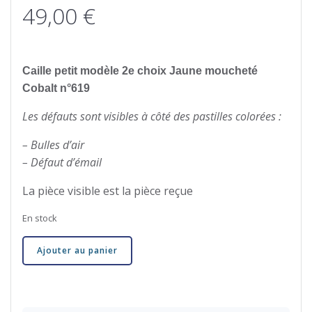
49,00
€
Caille petit modèle 2e choix Jaune moucheté
Cobalt n°619
Les défauts sont visibles à côté des pastilles colorées :
– Bulles d’air
– Défaut d’émail
La pièce visible est la pièce reçue
En stock
quantité
Ajouter au panier
de
Caille
petit
modèle