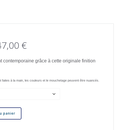
Plage
47,00
€
de
t contemporaine grâce à cette originale finition
prix :
t faites à la main, les couleurs et le mouchetage peuvent être nuancés.
117,00 €
à
u panier
147,00 €