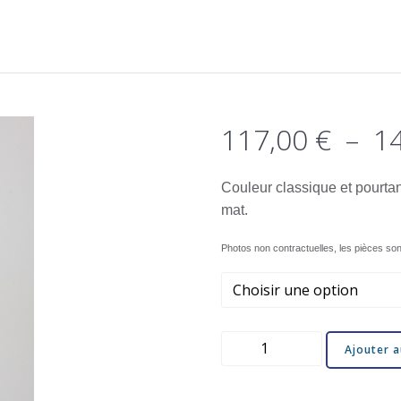
117,00
€
–
1
Couleur classique et pourtan
mat.
Photos non contractuelles, les pièces son
quantité
Ajouter a
de
Pintade