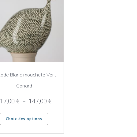
tade Blanc moucheté Vert
Canard
Plage
17,00
€
–
147,00
€
de
Ce
prix :
Choix des options
produit
117,00 €
a
à
plusieurs