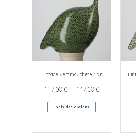
Pintade Vert moucheté Noir
Pin
Plage
117,00
€
–
147,00
€
de
1
Ce
prix :
Choix des options
produit
117,00 €
a
à
plusieurs
147,00 €
variations.