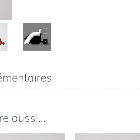
moucheté
Noir
émentaires
re aussi…