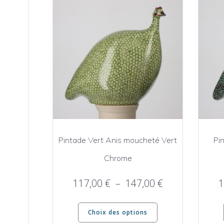
Pintade Vert Anis moucheté Vert
Pi
Chrome
Plage
117,00
€
–
147,00
€
1
de
Ce
prix :
Choix des options
produit