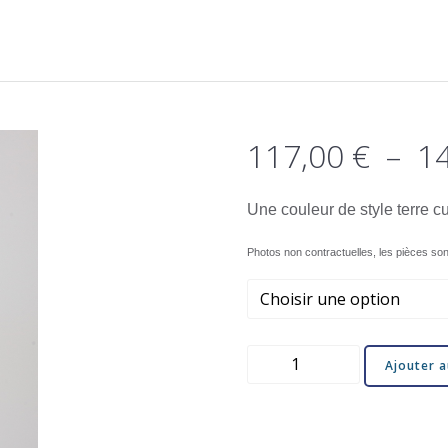
117,00
€
–
1
Une couleur de style terre c
Photos non contractuelles, les pièces son
quantité
Ajouter a
de
Pintade
Rouge