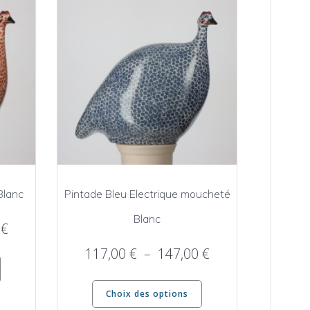
Blanc
Pintade Bleu Electrique moucheté
Blanc
Plage
0
€
de
Plage
117,00
€
–
147,00
€
Ce
prix :
de
produit
Ce
117,00 €
a
prix :
Choix des options
produit
à
plusieurs