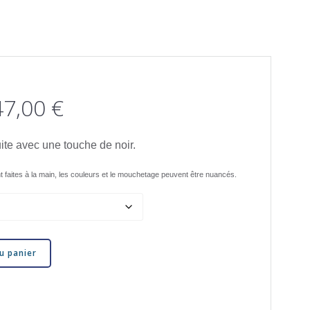
Plage
47,00
€
de
uite avec une touche de noir.
prix :
t faites à la main, les couleurs et le mouchetage peuvent être nuancés.
117,00 €
à
u panier
147,00 €