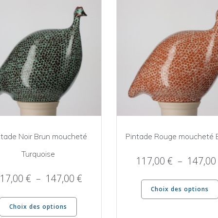
ntade Noir Brun moucheté
Pintade Rouge moucheté 
Turquoise
117,00
€
–
147,0
Plage
17,00
€
–
147,00
€
Choix des options
de
Ce
prix :
Choix des options
produit