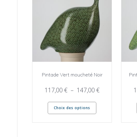
Pintade Vert moucheté Noir
Pin
Plage
117,00
€
–
147,00
€
1
de
Ce
prix :
Choix des options
produit
117,00 €
a
à
plusieurs
147,00 €
variations.