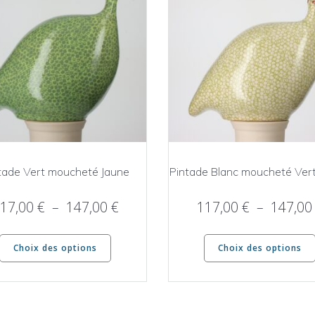
tade Vert moucheté Jaune
Pintade Blanc moucheté Vert 
Plage
17,00
€
–
147,00
€
117,00
€
–
147,0
de
Ce
prix :
Choix des options
Choix des options
produit
117,00 €
a
à
plusieurs
147,00 €
variations.