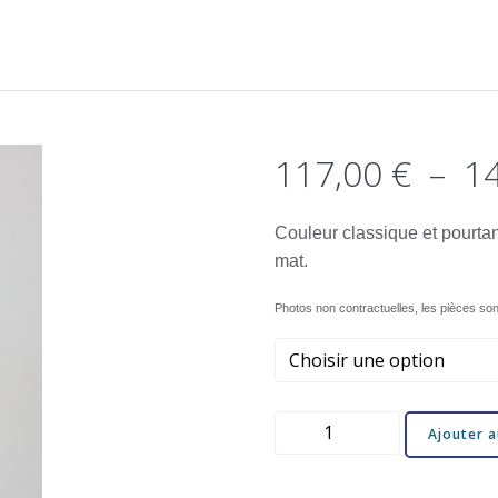
117,00
€
–
1
Couleur classique et pourtan
mat.
Photos non contractuelles, les pièces son
quantité
Ajouter a
de
Pintade