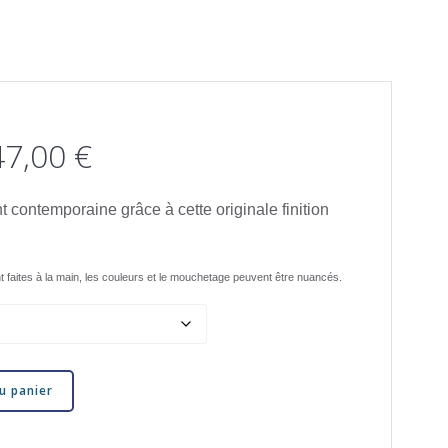
Plage
47,00
€
de
t contemporaine grâce à cette originale finition
prix :
t faites à la main, les couleurs et le mouchetage peuvent être nuancés.
117,00 €
à
u panier
147,00 €