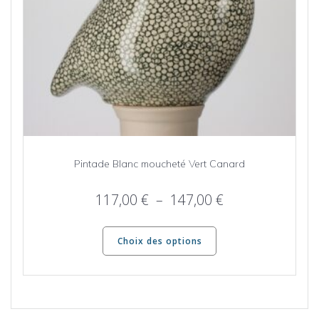
produit
Pintade Blanc moucheté Vert Canard
Plage
117,00
€
–
147,00
€
de
Ce
prix :
produit
Choix des options
117,00 €
a
plusieurs
à
variations.
147,00 €
Les
options