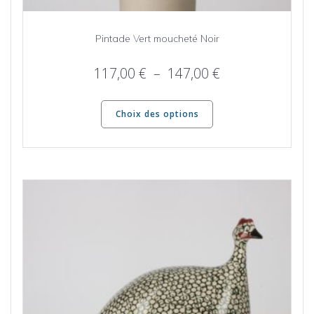
Pintade Vert moucheté Noir
Plage
117,00
€
–
147,00
€
de
Ce
prix :
produit
Choix des options
117,00 €
a
plusieurs
à
variations.
147,00 €
Les
options
peuvent
être
choisies
sur
la
page
du