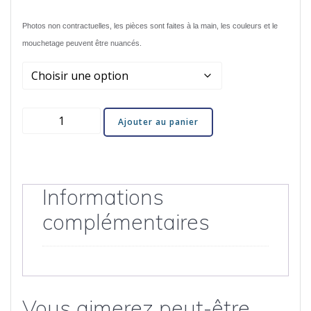
prix :
Photos non contractuelles, les pièces sont faites à la main, les couleurs et le
mouchetage peuvent être nuancés.
117,00 €
à
quantité
Ajouter au panier
147,00 €
de
Pintade
Noir
Uni
Informations
complémentaires
Vous aimerez peut-être