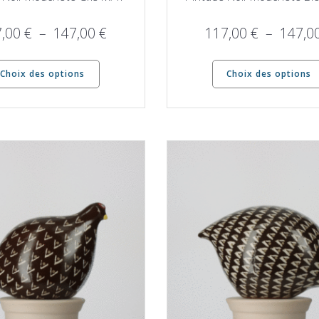
Plage
7,00
€
–
147,00
€
117,00
€
–
147,0
de
Ce
prix :
Choix des options
Choix des options
produit
117,00 €
a
à
plusieurs
147,00 €
variations.
Les
options
peuvent
être
choisies
sur
la
page
du
produit