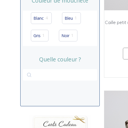
Couleur de moucheté
4
1
Blanc
Bleu
Caille peti
1
1
Gris
Noir
Quelle couleur ?
Rechercher