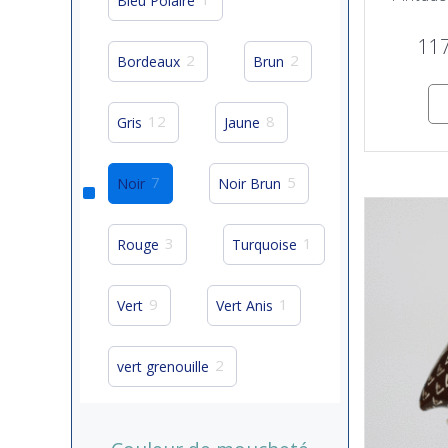
Bleu Polaire
11
2
2
Bordeaux
Brun
12
8
Gris
Jaune
7
5
Noir
Noir Brun
3
1
Rouge
Turquoise
9
1
Vert
Vert Anis
2
vert grenouille