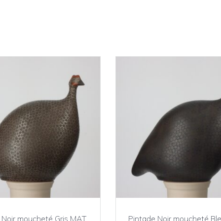
 Noir moucheté Gris MAT
Pintade Noir moucheté B