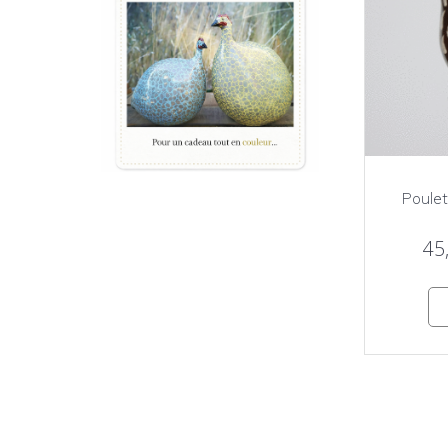
Poulet
45