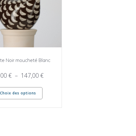
te Noir moucheté Blanc
Plage
,00
€
–
147,00
€
de
Ce
prix :
Choix des options
produit
45,00 €
a
à
plusieurs
147,00 €
variations.
Les
options