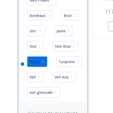
Bleu Polaire
11
2
2
Bordeaux
Brun
12
8
Gris
Jaune
7
5
Noir
Noir Brun
3
1
Rouge
Turquoise
9
1
Vert
Vert Anis
2
vert grenouille