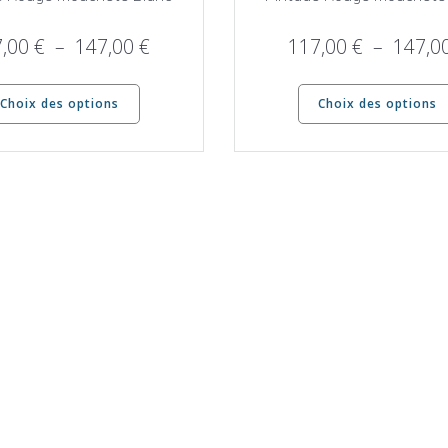
Plage
7,00
€
–
147,00
€
117,00
€
–
147,0
de
Ce
prix :
Choix des options
Choix des options
produit
117,00 €
a
à
plusieurs
147,00 €
variations.
Les
options
peuvent
être
choisies
sur
la
page
du
produit